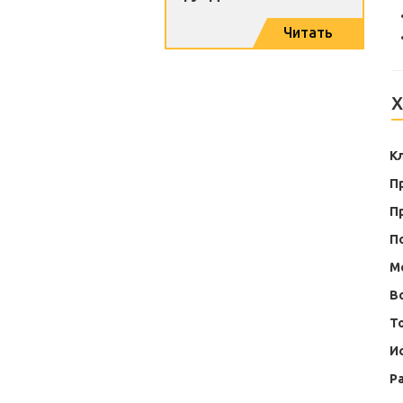
одноэтажного дома?
Читать
Х
К
П
П
П
М
В
Т
И
Р