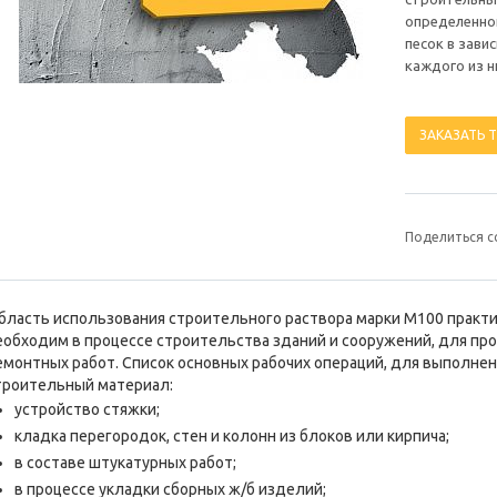
определенно
песок в зави
каждого из н
ЗАКАЗАТЬ 
Поделиться с
бласть использования строительного раствора марки М100 практич
еобходим в процессе строительства зданий и сооружений, для пр
емонтных работ. Список основных рабочих операций, для выполне
троительный материал:
устройство стяжки;
кладка перегородок, стен и колонн из блоков или кирпича;
в составе штукатурных работ;
в процессе укладки сборных ж/б изделий;