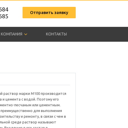
9684
Отправить заявку
9685
КОМПАНИЯ
КОНТАКТЫ
й раствор марки М100 производится
ка и цемента с водой. Поэтому его
ментно-песчаным или цементным.
 преимущественно для выполнения
оительству и ремонту, в связи с чем в
льной среде раствор называют
. Входящие в его состав в