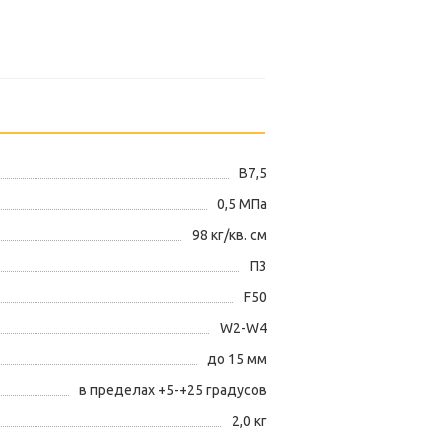
В7,5
0,5 МПа
98 кг/кв. см
П3
F50
W2-W4
до 15 мм
в пределах +5-+25 градусов
2,0 кг