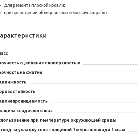
для ремонта плоской кровли;
при проведении облицовочных и мозаичных работ.
арактеристики
ласс
рочность сцепления с поверхностью
рочность на сжатие
одвижность
орозостойкость
одонепроницаемость
олщина кладочного шва
спользование при температуре окружающей среды
асход на укладку слоя толщиной 1 мм на площади 1 кв. м